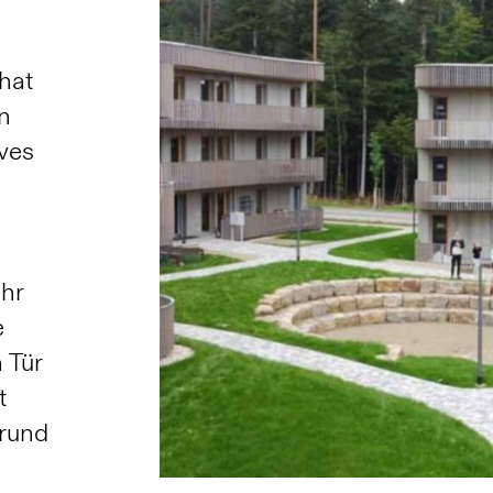
hat
n
ives
hr
e
 Tür
t
rund