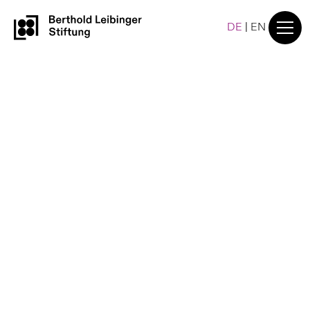
DE
|
EN
Stiftungsaktivitäten
Aktuelles
Sie möchten mehr über unsere