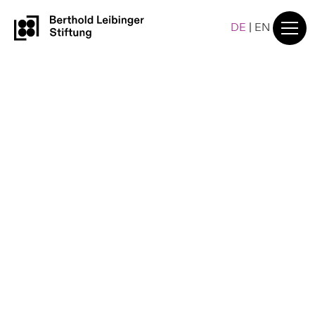
DE
|
EN
Preisträger und
Finalisten
Comicbuchpreis 2020